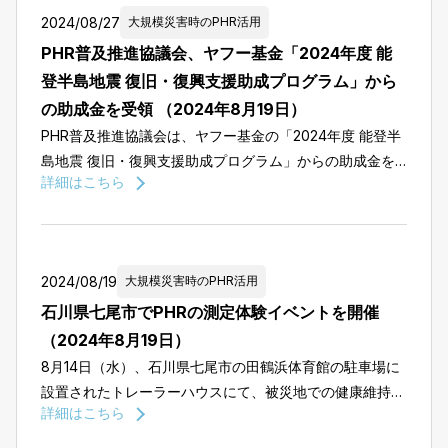
2024/08/27
大規模災害時のPHR活用
PHR普及推進協議会、ヤフー基金「2024年度 能
登半島地震 復旧・復興支援助成プログラム」から
の助成金を受領 （2024年8月19日）
PHR普及推進協議会は、ヤフー基金の「2024年度 能登半
島地震 復旧・復興支援助成プログラム」からの助成金を
詳細はこちら
受け取ることを正式に発表しました。本助成金は、能登震
災仮設住宅被災者に向けたPHRによる被災者の健康維持・
管理 […]
2024/08/19
大規模災害時のPHR活用
石川県七尾市でPHRの測定体験イベントを開催
（2024年8月19日）
8月14日（水）、石川県七尾市の田鶴浜体育館の駐車場に
設置されたトレーラーハウスにて、被災地での健康維持の
詳細はこちら
支援として、PHR（パーソナルヘルスレコード）の体験イ
ベントを実施しました。このイベントには、近隣の仮設住