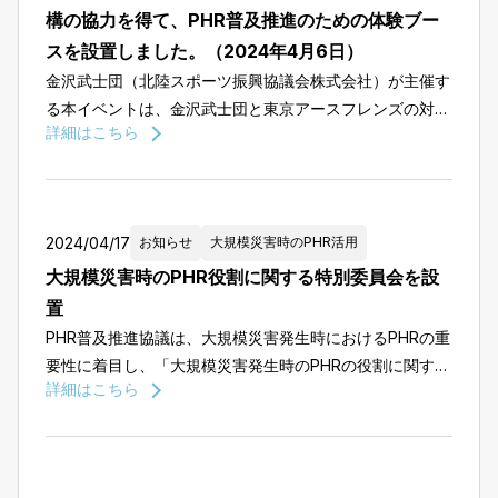
構の協力を得て、PHR普及推進のための体験ブー
スを設置しました。（2024年4月6日）
金沢武士団（北陸スポーツ振興協議会株式会社）が主催す
る本イベントは、金沢武士団と東京アースフレンズの対戦
詳細はこちら
を「復興支援ゲーム」として位置付け、同時に「新たな街
づくり」をテーマにした復興イベントも七尾市田鶴浜体育
館で開催しま […]
2024/04/17
お知らせ
大規模災害時のPHR活用
大規模災害時のPHR役割に関する特別委員会を設
置
PHR普及推進協議は、大規模災害発生時におけるPHRの重
要性に着目し、「大規模災害発生時のPHRの役割に関する
詳細はこちら
特別委員」の設置いたしました。