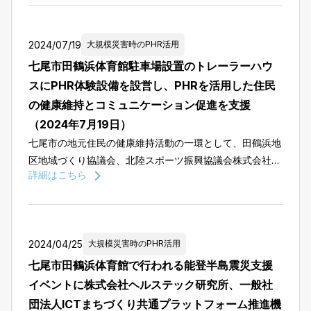
宅にお住 […]
2024/07/19
大規模災害時のPHR活用
七尾市田鶴浜体育館駐車場設置のトレーラーハウ
スにPHR体験設備を設営し、PHRを活用した住民
の健康維持とコミュニケーション促進を支援
（2024年7月19日）
七尾市の地元住民の健康維持活動の一環として、田鶴浜地
区地域づくり協議会、北陸スポーツ振興協議会株式会社、
詳細はこちら
田鶴浜スポーツクラブとの協力のもと、七尾市田鶴浜体育
館駐車場にトレーラーハウスを設置しました。このトレー
ラーハウスは […]
2024/04/25
大規模災害時のPHR活用
七尾市田鶴浜体育館で行われる能登半島震災支援
イベントに株式会社ヘルステック研究所、一般社
団法人ICTまちづくり共通プラットフォーム推進機