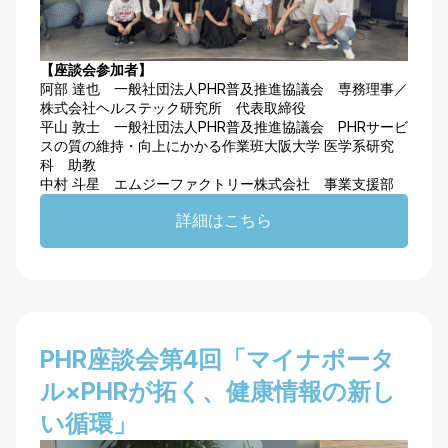
【座談会参加者】
阿部 達也 一般社団法人PHR普及推進協議会 専務理事／
株式会社ヘルステック研究所 代表取締役
平山 敦士 一般社団法人PHR普及推進協議会 PHRサービ
スの質の維持・向上にかかる作業班大阪大学 医学系研究
科 助教
中村 斗星 エムジーファクトリー株式会社 事業支援部
詳細はこちら
​PHR座談会第4回「​​マイナポータ
ル×PHRが拓く、健康情報の新し
い循環」​