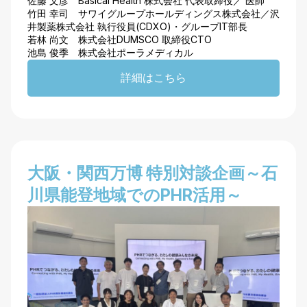
佐藤 文彦 Basical Health 株式会社 代表取締役​​／​​ ​​医師
竹田 幸司 サワイグループホールディングス株式会社​​​／​​​沢
井製薬株式会社 執行役員(CDXO)・グループIT部長 ​​
若林 尚文 株式会社DUMSCO 取締役CTO
池島 俊季 株式会社ポーラメディカル
詳細はこちら
​大阪・関西万博 特別対談企画～石
川県能登地域でのPHR活用～