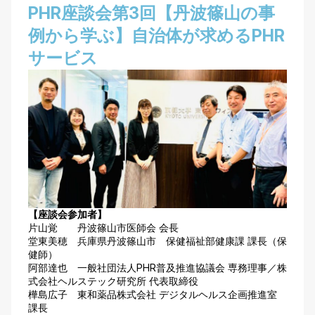
PHR座談会第3回【丹波篠山の事
例から学ぶ】自治体が求めるPHR
サービス
【座談会参加者】
片山覚 丹波篠山市医師会 会長
堂東美穂 兵庫県丹波篠山市 保健福祉部健康課 課長（保
健師）
阿部達也 一般社団法人PHR普及推進協議会 専務理事／株
式会社ヘルステック研究所 代表取締役
樺島広子 東和薬品株式会社 デジタルヘルス企画推進室
課長