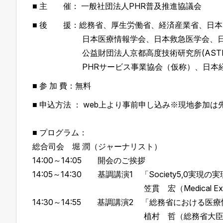
■ 主 催： 一般社団法人PHR普及推進協議会
■ 後 援：総務省、厚生労働省、経済産業省、日本
日本医療情報学会、日本救急医学会、日本糖
公益財団法人京都高度技術研究所(ASTEM)、
PHRサービス事業協会（仮称）、日本経済
■ 参 加 費：無料
■ 申込方法 ： web上より事前申し込み※現地参加
■ プログラム：
総合司会 堀 潤（ジャーナリスト）
14:00～14:05 開会のご挨拶
14:05～14:30 基調講演1 「Society5,0実現
笠貫 宏（Medical Excellen
14:30～14:55 基調講演2 「総務省における医
植村 哲（総務省大臣官房