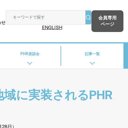
会員専用
わせ
ページ
ENGLISH
PHR座談会
記事一覧
-地域に実装されるPHR
）
月28日）