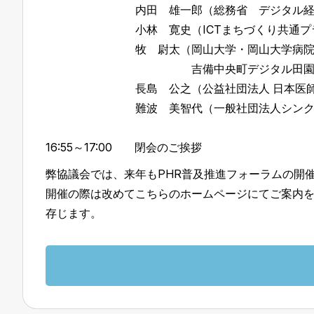
内田 雄一郎（総務省 デジタル経済
小林 寛史（ICTまちづくり共通プラットフォ
牧 尉太（岡山大学・岡山大学病院デジタル
吉備中央町デジタル田園都市推進
長島 公之（公益社団法人 日本医師会
難波 美智代（一般社団法人シンクパー
16:55～17:00 閉会のご挨拶
弊協議会では、来年もPHR普及推進フォーラムの開
開催の際は改めてこちらのホームページにてご案内
存じます。