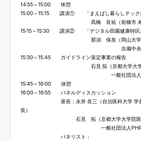
14:55～15:00 休憩
15:00～15:15 講演① 「まえばし暮らしテッ
髙橋 良祐（前橋市 未来創造部 
15:15～15:30 講演② 「デジタル田園健康
那須 保友（岡山大学 理事（研
吉備中央町デジタル田園都市
15:30～15:45 ガイドライン策定事業の報告
石見 拓（京都大学大学院医学研究科 社
一般社団法人PHR普及推進
15:45～16:00 休憩
16:00～16:55 パネルディスカッション
座長：永井 良三（自治医科大学 学長/一般
長）
石見 拓（京都大学大学院医学研究科 社会
一般社団法人PHR普及推進協
パネリスト：